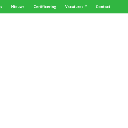
es
Nieuws
Certificering
Vacatures
Contact
TAINERSERVICE
METAALSOORTEN
Home
»
Elektriciteitskabel inleveren Poeldijk