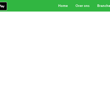
Home
Over ons
Branch
PARTICULIERE INKOOP
PALLETBOX-SERVICE
CON