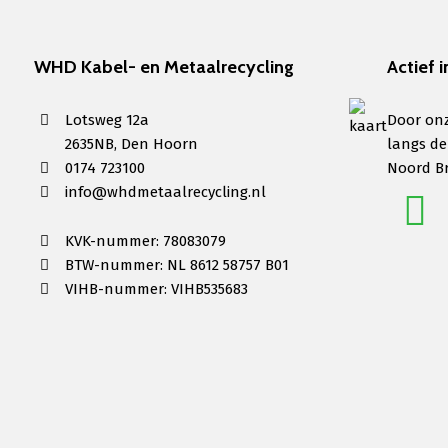
WHD Kabel- en Metaalrecycling
Actief i
Lotsweg 12a
Door onz
2635NB, Den Hoorn
langs de
0174 723100
Noord B
info@whdmetaalrecycling.nl
KVK-nummer: 78083079
BTW-nummer: NL 8612 58757 B01
VIHB-nummer: VIHB535683