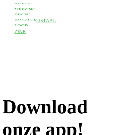
KOPER
MESSING
BRONS
ROESTVRIJSTAAL
LOOD
ZINK
Download
onze app!