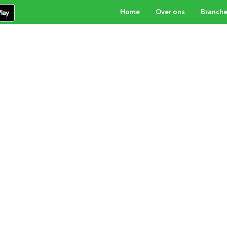
Home
Over ons
Branch
PARTICULIERE INKOOP
PALLETBOX-SERVICE
CON