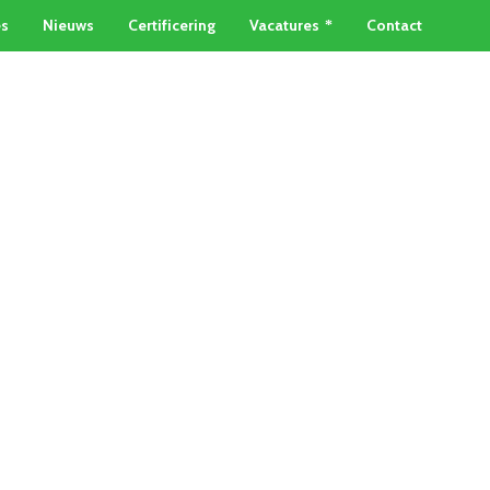
es
Nieuws
Certificering
Vacatures
Contact
TAINERSERVICE
METAALSOORTEN
Home
»
Elektronica recycling Spijkenisse