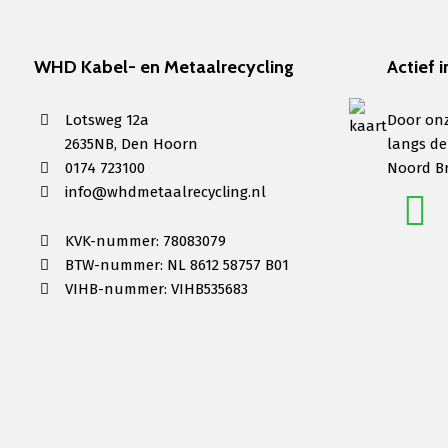
WHD Kabel- en Metaalrecycling
Actief i
Lotsweg 12a
Door onz
2635NB, Den Hoorn
langs de
0174 723100
Noord B
info@whdmetaalrecycling.nl
KVK-nummer: 78083079
BTW-nummer: NL 8612 58757 B01
VIHB-nummer: VIHB535683