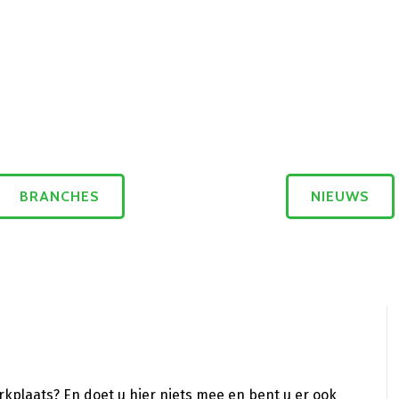
BRANCHES
NIEUWS
rkplaats? En doet u hier niets mee en bent u er ook