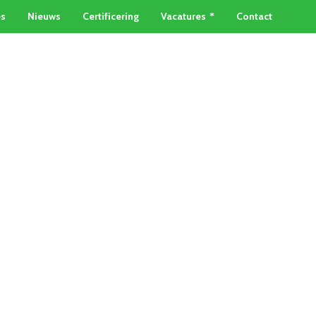
es
Nieuws
Certificering
Vacatures
Contact
TAINERSERVICE
METAALSOORTEN
Home
»
Geelkoper prijs Delft