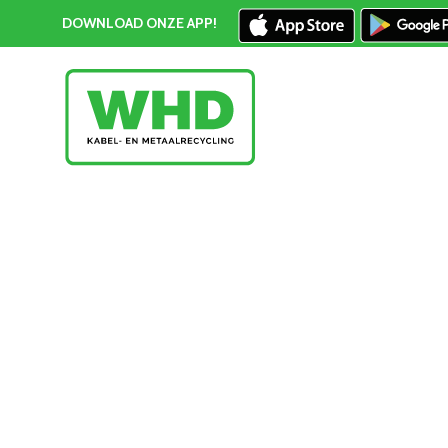
DOWNLOAD ONZE APP!
Geelkoper prijs Delft