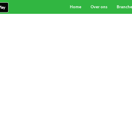
Home
Over ons
Branch
PARTICULIERE INKOOP
PALLETBOX-SERVICE
CON