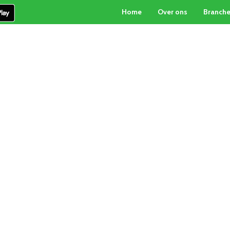
Home
Over ons
Branch
PARTICULIERE INKOOP
PALLETBOX-SERVICE
CON