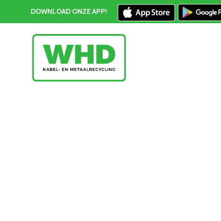
DOWNLOAD ONZE APP!
Geelkoper prijs Den Haag