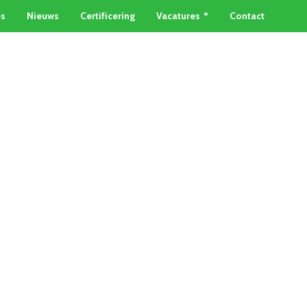
es
Nieuws
Certificering
Vacatures
Contact
TAINERSERVICE
METAALSOORTEN
Home
»
Geelkoper prijs Den Haag