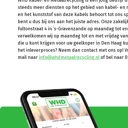
WHD Kabel- en Metaalrecycling is een jong bedrijf 
steeds meer diensten op het gebied van kabel- en 
en het kunststof van deze kabels behoort tot ons s
bent u dus bij ons aan het juiste adres. Onze zake
Fultonstraat 4 in ’s-Gravenzande op maandag tot en m
verwelkomen wij op maandag tot en met vrijdag van 7:
die u kunt krijgen voor uw geelkoper in Den Haag k
het inleverproces? Neem dan contact met ons op! V
mail naar
info@whdmetaalrecycling.nl
of bel naar 0