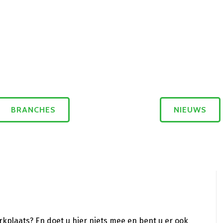
BRANCHES
NIEUWS
rkplaats? En doet u hier niets mee en bent u er ook