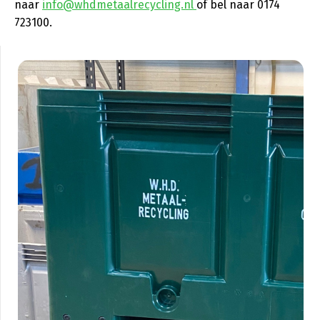
naar
info@whdmetaalrecycling.nl
of bel naar 0174
723100.