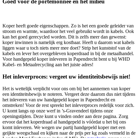
Goed voor de portemonnee én het milieu
Koper heeft goede eigenschappen. Zo is het een goede geleider van
stroom en warmte, waardoor het veel gebruikt wordt in kabels. Ook
kan het goed gerecycled worden. Dit is zelfs meer dan gewenst:
koper inwinnen is namelijk erg kostbaar. Heeft u daarom wat kabels
liggen waar u toch niets meer mee doet? Strip het kunststof van de
kabels en lever het overgebleven koperdraad in bij de metaalhandel.
Voor handgepeld koper inleveren in Papendrecht bent u bij WHD
Kabel- en Metaalrecycling aan het juiste adres!
Het inleverproces: vergeet uw identiteitsbewijs niet!
Het is wettelijk verplicht voor ons om bij het aannemen van koper
een identiteitsbewijs te noteren. Vergeet deze daarom dus niet tijdens
het inleveren van uw handgepeld koper in Papendrecht en
omstreken! Voor de rest spreekt het inleverproces redelijk voor zich.
U komt langs op onze werf in ’s-Gravendeel tijdens onze
openingstijden. Deze kunt u vinden onder aan deze pagina. Zorg
ervoor dat het koperdraad al handgepeld is vóórdat u het bij ons
komt inleveren. We wegen uw partij handgepeld koper met een
geijkte weegschaal en kijken naar de prijs per kg zoals vermeld in de