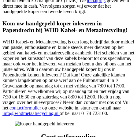
London Metal Exchange-index (LME). De
totaalprijs
geven we u
direct mee in cash. Vervolgens zorgen wij ervoor dat het
handgepelde koper een tweede leven krijgt.
Kom uw handgepeld koper inleveren in
Papendrecht bij WHD Kabel- en Metaalrecycling!
WHD Kabel- en Metaalrecycling is een jong bedrijf dat door middel
van passie, enthousiasme en kunde steeds meer diensten op het
gebied van kabel- en metaalrecycling aanbiedt. Het scheiden van het
koper en het kunststof van deze kabels behoort tot ons specialisme,
maar ook voor het inleveren van metalen bent u dus bij ons aan het
juiste adres. Wilt u daarom uw handgepeld koper bij ons in
Papendrecht komen inleveren? Dat kan! Onze zakelijke klanten
kunnen langskomen op onze werf aan de Fultonstraat 4 in ’s-
Gravenzande op maandag tot en met vrijdag van 7:00 tot 17:00.
Particulieren verwelkomen wij op maandag tot en met vrijdag van
7:30 tot 16:30 en op zaterdag van 8:00 tot 12:00. Heeft u nog
vragen over het inleverproces? Neem dan contact met ons op! Vul
het
contactformulier
op onze website in, stuur een e-mail naar
info@whdmetaalrecycling.nl
of bel naar 0174 723100.
Contactformulier