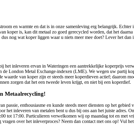
room en warmte en dat is in onze samenleving erg belangrijk. Echter is 
 van koper is, kan dit metaal zo goed gerecycled worden, dat het daarn
t u dus nog wat koper liggen waar u niets meer mee doet? Lever het da
u bij het inleveren ervan in Wateringen een aantrekkelijke koperprijs v
in de London Metal Exchange-indexen (LME). We wegen uw partij koper 
e waarde van koper zijn er steeds meer koperdieven actief; daarom moet
nen zorgen dat het een tweede leven krijgt, en niet bij een koperdief.
n Metaalrecycling!
an passie, enthousiasme en kunde steeds meer diensten op het gebied v
voor het inleveren van metalen bent u dus bij ons aan het juiste adres.
:00 tot 17:00. Particulieren verwelkomen wij op maandag tot en met vri
g vragen over het inleverproces? Neem dan contact met ons op! Vul he