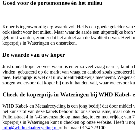
Goed voor de portemonnee én het milieu
Koper is tegenwoordig erg waardevol. Het is een goede geleider van st
ook slecht voor het milieu. Maar waar de aarde een uitputtelijke bron
gebruikt worden, zonder dat het afdoet aan de kwaliteit ervan. Heef
koperprijs in Wateringen en omstreken.
De waarde van uw koper
Juist omdat koper zo veel waard is en er zo veel vraag naar is, kunt 
vinden, gebaseerd op de markt van vraag en aanbod zoals genoteerd 
mee. Belangrijk is wel dat u uw identiteitsbewijs meeneemt. Wegens d
zorgen we ervoor dat koper bij ons in handen valt, waar we ervoor kun
Check de koperprijs in Wateringen bij WHD Kabel- e
WHD Kabel- en Metaalrecycling is een jong bedrijf dat door middel v
het kunststof van deze kabels behoort tot ons specialisme, maar ook 
Fultonstraat 4 in ’s-Gravenzande op maandag tot en met vrijdag van 7
koperprijs in Wateringen kunt u checken op onze website. Heeft u no
info@whdmetaalrecycling.nl
of bel naar 0174 723100.