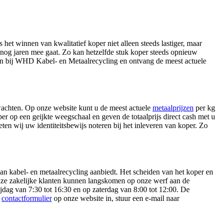
het winnen van kwalitatief koper niet alleen steeds lastiger, maar
a nog jaren mee gaat. Zo kan hetzelfde stuk koper steeds opnieuw
n in bij WHD Kabel- en Metaalrecycling en ontvang de meest actuele
erwachten. Op onze website kunt u de meest actuele
metaalprijzen
per kg
op een geijkte weegschaal en geven de totaalprijs direct cash met u
en wij uw identiteitsbewijs noteren bij het inleveren van koper. Zo
an kabel- en metaalrecycling aanbiedt. Het scheiden van het koper en
 Onze zakelijke klanten kunnen langskomen op onze werf aan de
jdag van 7:30 tot 16:30 en op zaterdag van 8:00 tot 12:00. De
t
contactformulier
op onze website in, stuur een e-mail naar