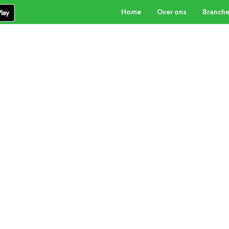
Home
Over ons
Branch
PARTICULIERE INKOOP
PALLETBOX-SERVICE
CON