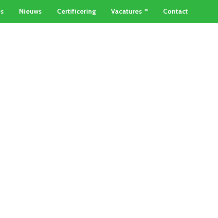
es
Nieuws
Certificering
Vacatures
Contact
TAINERSERVICE
METAALSOORTEN
Home
»
Lood inleveren Westland