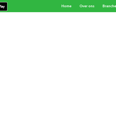
Home
Over ons
Branch
PARTICULIERE INKOOP
PALLETBOX-SERVICE
CON