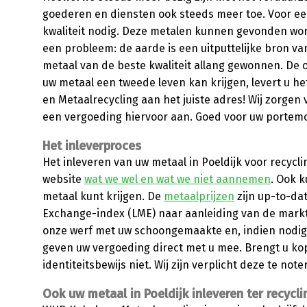
goederen en diensten ook steeds meer toe. Voor ee
kwaliteit nodig. Deze metalen kunnen gevonden word
een probleem: de aarde is een uitputtelijke bron va
metaal van de beste kwaliteit allang gewonnen. De o
uw metaal een tweede leven kan krijgen, levert u he
en Metaalrecycling aan het juiste adres! Wij zorgen 
een vergoeding hiervoor aan. Goed voor uw portemo
Het inleverproces
Het inleveren van uw metaal in Poeldijk voor recycli
website
wat we wel en wat we niet aannemen
. Ook k
metaal kunt krijgen. De
metaalprijzen
zijn up-to-da
Exchange-index (LME) naar aanleiding van de markt
onze werf met uw schoongemaakte en, indien nodig
geven uw vergoeding direct met u mee. Brengt u k
identiteitsbewijs niet. Wij zijn verplicht deze te no
Ook uw metaal in Poeldijk inleveren ter recycli