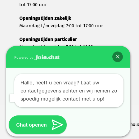
tot 17:00 uur
Openingstijden zakelijk
Maandag t/m vrijdag 7:00 tot 17:00 uur
Openingstijden particulier
Maandag t/m vrijdag 7:30 tot 16:30 uur
Zaterdag 8:00 tot 12:00 uur
Powered by
Wij lunchen tussen 12:30 en 13:00 uur en zijn dan
gesloten
Hallo, heeft u een vraag? Laat uw
contactgegevens achter en wij nemen zo
spoedig mogelijk contact met u op!
Chat openen
©
WHD Kabel- en Metaalrecycling.
Alle rechten voorbehou