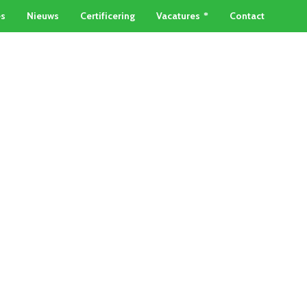
es
Nieuws
Certificering
Vacatures
Contact
TAINERSERVICE
METAALSOORTEN
Home
»
Metaal recycling Poeldijk