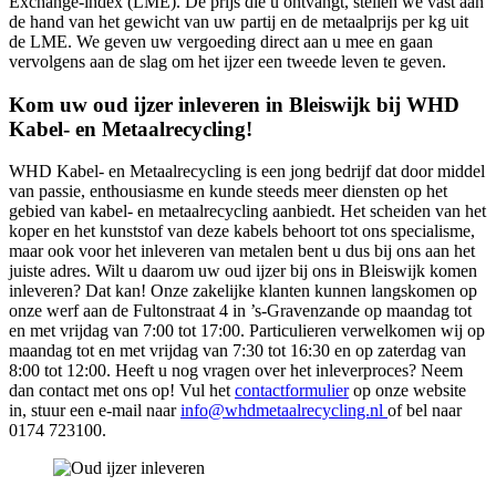
Exchange-index (LME). De prijs die u ontvangt, stellen we vast aan
de hand van het gewicht van uw partij en de metaalprijs per kg uit
de LME. We geven uw vergoeding direct aan u mee en gaan
vervolgens aan de slag om het ijzer een tweede leven te geven.
Kom uw oud ijzer inleveren in Bleiswijk bij WHD
Kabel- en Metaalrecycling!
WHD Kabel- en Metaalrecycling is een jong bedrijf dat door middel
van passie, enthousiasme en kunde steeds meer diensten op het
gebied van kabel- en metaalrecycling aanbiedt. Het scheiden van het
koper en het kunststof van deze kabels behoort tot ons specialisme,
maar ook voor het inleveren van metalen bent u dus bij ons aan het
juiste adres. Wilt u daarom uw oud ijzer bij ons in Bleiswijk komen
inleveren? Dat kan! Onze zakelijke klanten kunnen langskomen op
onze werf aan de Fultonstraat 4 in ’s-Gravenzande op maandag tot
en met vrijdag van 7:00 tot 17:00. Particulieren verwelkomen wij op
maandag tot en met vrijdag van 7:30 tot 16:30 en op zaterdag van
8:00 tot 12:00. Heeft u nog vragen over het inleverproces? Neem
dan contact met ons op! Vul het
contactformulier
op onze website
in, stuur een e-mail naar
info@whdmetaalrecycling.nl
of bel naar
0174 723100.