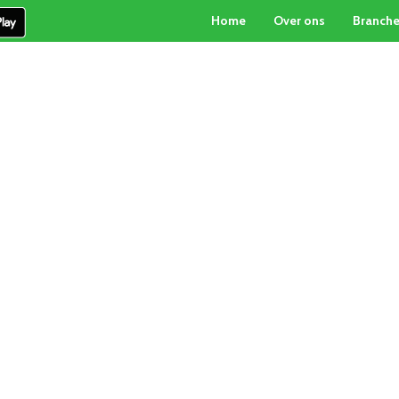
Home
Over ons
Branch
PARTICULIERE INKOOP
PALLETBOX-SERVICE
CON