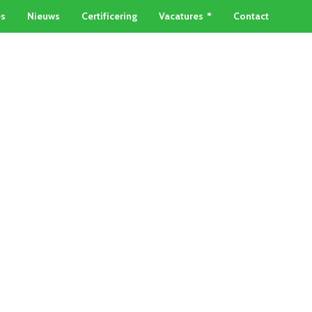
es
Nieuws
Certificering
Vacatures
Contact
TAINERSERVICE
METAALSOORTEN
Home
»
Oud ijzer Zoetermeer