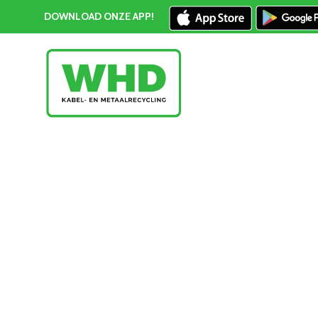
DOWNLOAD ONZE APP!
Oud ijzer Zoetermeer