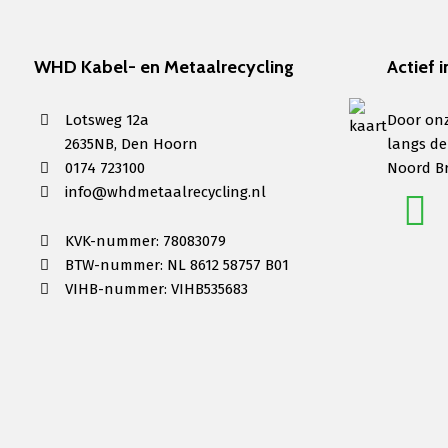
WHD Kabel- en Metaalrecycling
Actief i
Lotsweg 12a
Door onz
2635NB, Den Hoorn
langs de
0174 723100
Noord B
info@whdmetaalrecycling.nl
KVK-nummer: 78083079
BTW-nummer: NL 8612 58757 B01
VIHB-nummer: VIHB535683