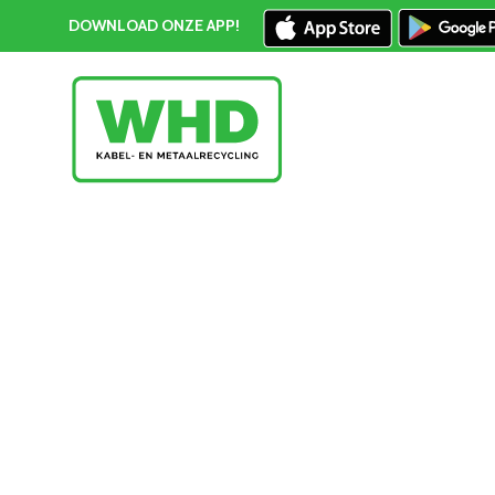
DOWNLOAD ONZE APP!
RVS inleveren Zoetermeer