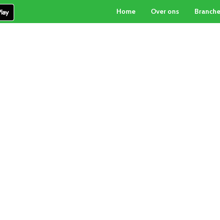
Home
Over ons
Branch
PARTICULIERE INKOOP
PALLETBOX-SERVICE
CON