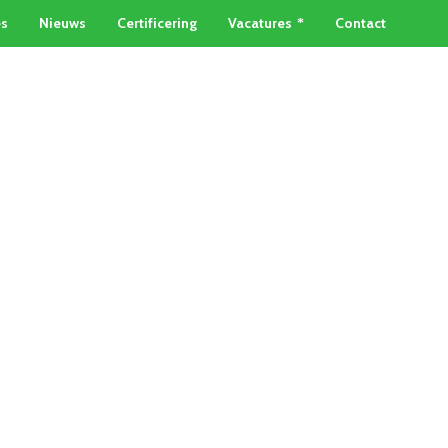
es
Nieuws
Certificering
Vacatures
Contact
TAINERSERVICE
METAALSOORTEN
Home
»
RVS inleveren Zoetermeer