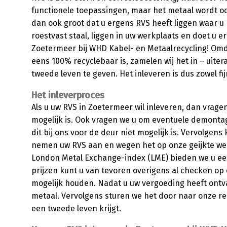
functionele toepassingen, maar het metaal wordt oo
dan ook groot dat u ergens RVS heeft liggen waar u n
roestvast staal, liggen in uw werkplaats en doet u 
Zoetermeer bij WHD Kabel- en Metaalrecycling! Om
eens 100% recyclebaar is, zamelen wij het in – uite
tweede leven te geven. Het inleveren is dus zowel fi
Het inleverproces
Als u uw RVS in Zoetermeer wil inleveren, dan vrage
mogelijk is. Ook vragen we u om eventuele demonta
dit bij ons voor de deur niet mogelijk is. Vervolgens
nemen uw RVS aan en wegen het op onze geijkte weeg
London Metal Exchange-index (LME) bieden we u een
prijzen kunt u van tevoren overigens al checken op
mogelijk houden. Nadat u uw vergoeding heeft ontva
metaal. Vervolgens sturen we het door naar onze rec
een tweede leven krijgt.