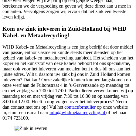
onze werf wegen wij uw partij op een geijkte weegschaal,
berekenen we de vergoeding en geven wij deze direct aan u mee in
contanten. Vervolgens zorgen wij ervoor dat het zink een tweede
leven krijgt.
Kom uw zink inleveren in Zuid-Holland bij WHD
Kabel- en Metaalrecycling!
WHD Kabel- en Metaalrecycling is een jong bedrijf dat door middel
van passie, enthousiasme en kunde steeds meer diensten op het
gebied van kabel- en metaalrecycling aanbiedt. Het scheiden van het
koper en het kunststof van deze kabels behoort tot ons specialisme,
maar ook voor het inleveren van metalen bent u dus bij ons aan het
juiste adres. Wilt u daarom uw zink bij ons in Zuid-Holland komen
inleveren? Dat kan! Onze zakelijke klanten kunnen langskomen op
onze werf aan de Fultonstraat 4 in ’s-Gravenzande op maandag tot
en met vrijdag van 7:00 tot 17:00. Particulieren verwelkomen wij op
maandag tot en met vrijdag van 7:30 tot 16:30 en op zaterdag van
8:00 tot 12:00. Heeft u nog vragen over het inleverproces? Neem
dan contact met ons op! Vul het
contactformulier
op onze website
in, stuur een e-mail naar
info@whdmetaalrecycling.nl
of bel naar
0174 723100.