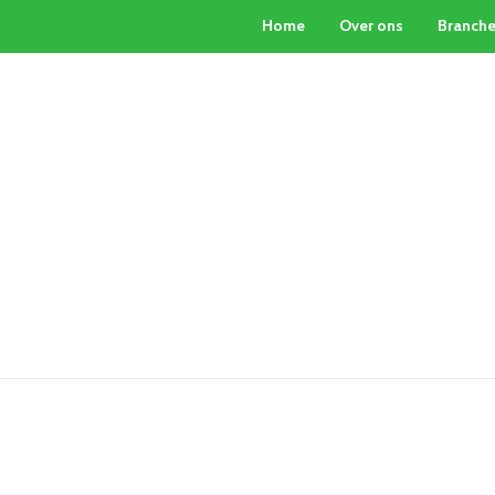
Home
Over ons
Branch
PARTICULIERE INKOOP
PALLETBOX-SERVICE
CON