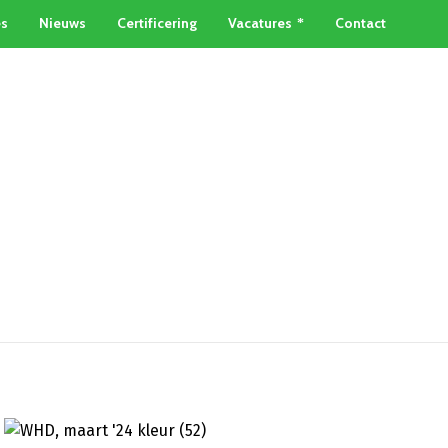
es
Nieuws
Certificering
Vacatures
Contact
TAINERSERVICE
METAALSOORTEN
Home
»
Nieuwe containerauto